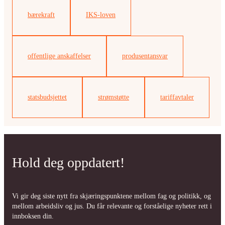
bærekraft
IKS-loven
offentlige anskaffelser
produsentansvar
statsbudsjettet
strømstøtte
tariffavtaler
Hold deg oppdatert!
Vi gir deg siste nytt fra skjæringspunktene mellom fag og politikk, og
mellom arbeidsliv og jus. Du får relevante og forståelige nyheter rett i
innboksen din.