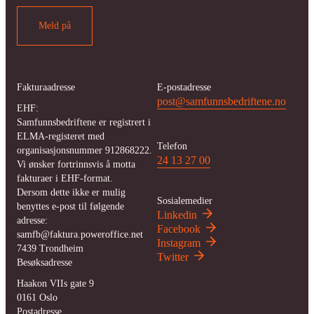
Meld på
Fakturaadresse
E-postadresse
post@samfunnsbedriftene.no
EHF:
Samfunnsbedriftene er registrert i
ELMA-registeret med
Telefon
organisasjonsnummer 912868222.
24 13 27 00
Vi ønsker fortrinnsvis å motta
fakturaer i EHF-format.
Dersom dette ikke er mulig
Sosialemedier
benyttes e-post til følgende
Linkedin
adresse:
Facebook
samfb@faktura.poweroffice.net
Instagram
7439
Trondheim
Twitter
Besøksadresse
Haakon VIIs gate 9
0161
Oslo
Postadresse