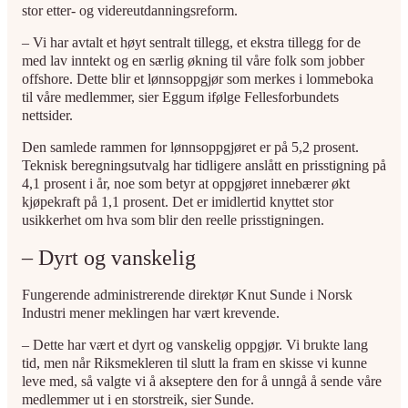
stor etter- og videreutdanningsreform.
– Vi har avtalt et høyt sentralt tillegg, et ekstra tillegg for de
med lav inntekt og en særlig økning til våre folk som jobber
offshore. Dette blir et lønnsoppgjør som merkes i lommeboka
til våre medlemmer, sier Eggum ifølge Fellesforbundets
nettsider.
Den samlede rammen for lønnsoppgjøret er på 5,2 prosent.
Teknisk beregningsutvalg har tidligere anslått en prisstigning på
4,1 prosent i år, noe som betyr at oppgjøret innebærer økt
kjøpekraft på 1,1 prosent. Det er imidlertid knyttet stor
usikkerhet om hva som blir den reelle prisstigningen.
– Dyrt og vanskelig
Fungerende administrerende direktør Knut Sunde i Norsk
Industri mener meklingen har vært krevende.
– Dette har vært et dyrt og vanskelig oppgjør. Vi brukte lang
tid, men når Riksmekleren til slutt la fram en skisse vi kunne
leve med, så valgte vi å akseptere den for å unngå å sende våre
medlemmer ut i en storstreik, sier Sunde.