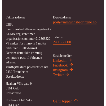
Fakturaadresse
E-postadresse
post@samfunnsbedriftene.no
EHF:
Samfunnsbedriftene er registrert i
ELMA-registeret med
Telefon
organisasjonsnummer 912868222.
24 13 27 00
Vi ønsker fortrinnsvis å motta
fakturaer i EHF-format.
Dersom dette ikke er mulig
Sosialemedier
benyttes e-post til følgende
Linkedin
adresse:
Facebook
samfb@faktura.poweroffice.net
Instagram
7439
Trondheim
Twitter
Besøksadresse
Haakon VIIs gate 9
0161
Oslo
Postadresse
Postboks 1378 Vika
Gå til toppen
0114
Oslo