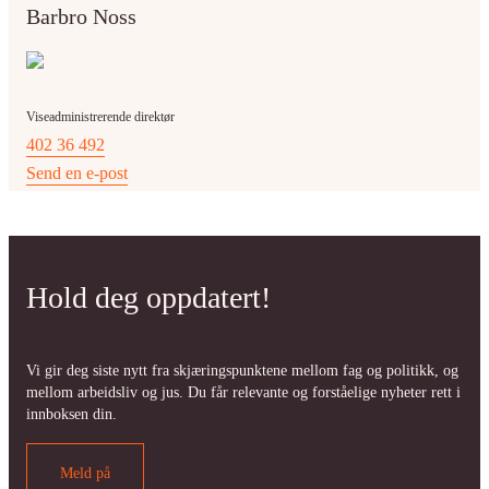
Barbro Noss
Viseadministrerende direktør
402 36 492
Send en e-post
Hold deg oppdatert!
Vi gir deg siste nytt fra skjæringspunktene mellom fag og politikk, og
mellom arbeidsliv og jus. Du får relevante og forståelige nyheter rett i
innboksen din.
Meld på